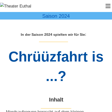
Zum
Inhalt
springen
Saison 2024
In der Saison 2024 spielten wir für Sie:
Chrüüzfahrt is
...?
Inhalt
Mordsaufregung herrscht auf dem kleinen