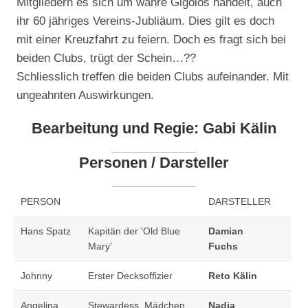
Mitgliedern es sich um wahre Gigolos handelt, auch
ihr 60 jähriges Vereins-Jubliäum. Dies gilt es doch
mit einer Kreuzfahrt zu feiern. Doch es fragt sich bei
beiden Clubs, trügt der Schein…??
Schliesslich treffen die beiden Clubs aufeinander. Mit
ungeahnten Auswirkungen.
Bearbeitung und Regie: Gabi Kälin
Personen / Darsteller
PERSON
DARSTELLER
Hans Spatz
Kapitän der 'Old Blue
Damian
Mary'
Fuchs
Johnny
Erster Decksoffizier
Reto Kälin
Angelina
Stewardess, Mädchen
Nadja